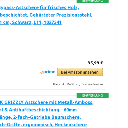
EMPFEHLUNG
Bypass-Astschere für frisches Holz,
beschichtet, Gehärteter Präzisionsstahl,
1 cm, Schwarz, L11, 1027541
35,99 €
Bei Amazon ansehen
Preis inkl. MwSt., zzgl. Versandkosten
EMPFEHLUNG
 GRIZZLY Astschere mit Metall-Amboss,
hl & Antihaftbeschichtung – 60mm
länge, 2-fach-Getriebe Baumschere,
ch-Griffe, ergonomisch, Heckenschere