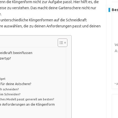
nn die Klingenform nicht zur Aufgabe passt. Hier hilft es, die
ise zu verstehen. Das macht deine Gartenschere nicht nur
Bes
.
h unterschiedliche Klingenformen auf die Schneidkraft
ere auswählen, die zu deinen Anforderungen passt und deinen
W
A
eidkraft beeinflussen
zertyp?
dget
für deine Astschere?
*
A
ch schneiden?
eim Schneiden?
ches Modell passt generell am besten?
e Anforderungen an die Klingenform
n