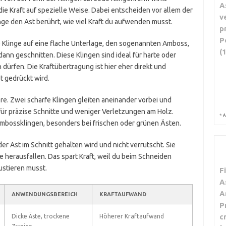
A
 die Kraft auf spezielle Weise. Dabei entscheiden vor allem der
v
nge den Ast berührt, wie viel Kraft du aufwenden musst.
p
P
e Klinge auf eine flache Unterlage, den sogenannten Amboss,
(
dann geschnitten. Diese Klingen sind ideal für harte oder
 dürfen. Die Kraftübertragung ist hier eher direkt und
t gedrückt wird.
re. Zwei scharfe Klingen gleiten aneinander vorbei und
für präzise Schnitte und weniger Verletzungen am Holz.
*
A
mbossklingen, besonders bei frischen oder grünen Ästen.
der Ast im Schnitt gehalten wird und nicht verrutscht. Sie
e herausfallen. Das spart Kraft, weil du beim Schneiden
ustieren musst.
F
A
A
ANWENDUNGSBEREICH
KRAFTAUFWAND
P
c
Dicke Äste, trockene
Höherer Kraftaufwand