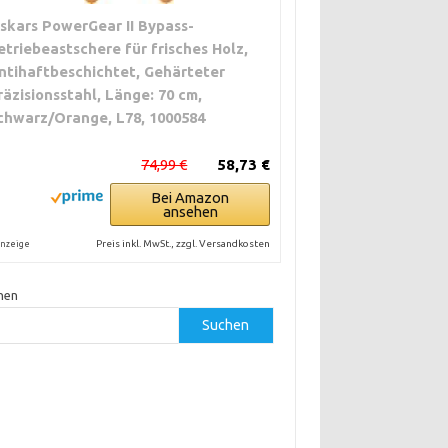
iskars PowerGear II Bypass-
etriebeastschere für frisches Holz,
ntihaftbeschichtet, Gehärteter
räzisionsstahl, Länge: 70 cm,
chwarz/Orange, L78, 1000584
74,99 €
58,73 €
Bei Amazon
ansehen
Preis inkl. MwSt., zzgl. Versandkosten
nzeige
hen
Suchen