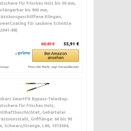
stschere für frisches Holz bis 50 mm,
erlängerbar bis 900 mm,
räzisionsgeschliffene Klingen,
owerCoating für saubere Schnitte
12041-88)
68,49 €
55,91 €
Bei Amazon
ansehen
Preis inkl. MwSt., zzgl. Versandkosten
nzeige
iskars SmartFit Bypass-Teleskop-
stschere für frisches Holz,
ntihaftbeschichtet, Gehärteter
räzisionsstahl, Grifflänge: 66 bis 90
m, Schwarz/Orange, L86, 1013564,