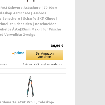
IRAJ Schwere Astschere | 70-90cm
eleskop Astschere | Amboss
artenschere | Scharfe SK5 Klinge |
chnelles Schneiden | Beschneidet
ühelos Äste(55mm Max) | für Frische
nd Verwelkte Zweige
30,99 €
Bei Amazon
ansehen
Preis inkl. MwSt., zzgl. Versandkosten
nzeige
ardena TeleCut Pro L, Teleskop-