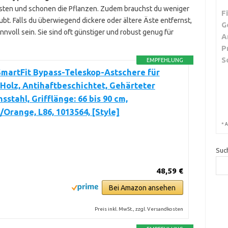
Ästen und schonen die Pflanzen. Zudem brauchst du weniger
F
bt. Falls du überwiegend dickere oder ältere Äste entfernst,
G
nnvoll sein. Sie sind oft günstiger und robust genug für
A
P
S
EMPFEHLUNG
SmartFit Bypass-Teleskop-Astschere für
 Holz, Antihaftbeschichtet, Gehärteter
nsstahl, Grifflänge: 66 bis 90 cm,
Orange, L86, 1013564, [Style]
*
A
Suc
48,59 €
Bei Amazon ansehen
Preis inkl. MwSt., zzgl. Versandkosten