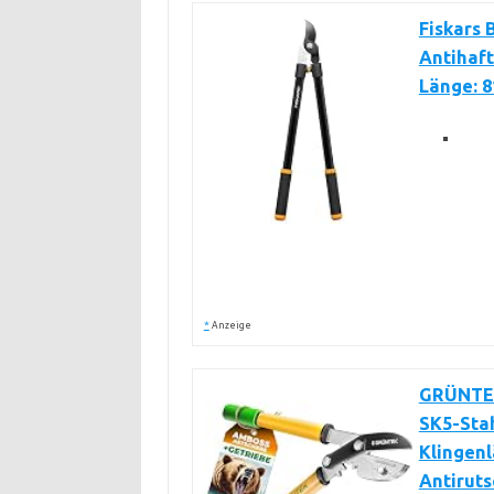
Fiskars 
Antihaft
Länge: 8
*
Anzeige
GRÜNTEK
SK5-Sta
Klingen
Antiruts