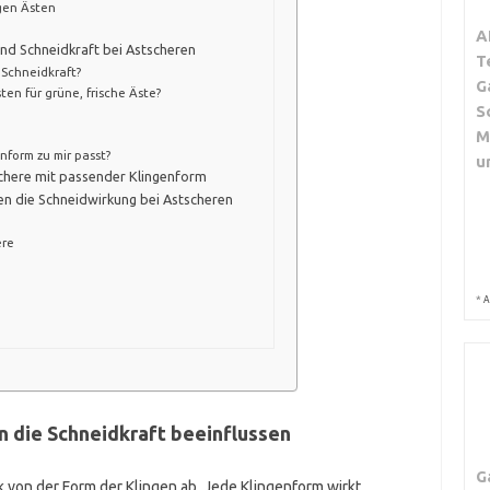
gen Ästen
A
und Schneidkraft bei Astscheren
T
 Schneidkraft?
G
en für grüne, frische Äste?
S
M
nform zu mir passt?
u
tschere mit passender Klingenform
n die Schneidwirkung bei Astscheren
ere
*
A
 die Schneidkraft beeinflussen
G
k von der Form der Klingen ab. Jede Klingenform wirkt