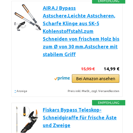
EMPFEHLUNG
AIRAJ Bypass
Astschere,Leichte Astscheren,
Scharfe Klinge aus SK-5
Kohlenstoffstahl,zum
Schneiden von frischem Holz bis
zum Ø von 30 mm,Astschere mit
stabilem Griff
15,99 €
14,99 €
Bei Amazon ansehen
*
Preis inkl. MwSt., zzgl. Versandkosten
Anzeige
EMPFEHLUNG
Fiskars Bypass Teleskop-
Schneidgiraffe für frische Äste
und Zweige