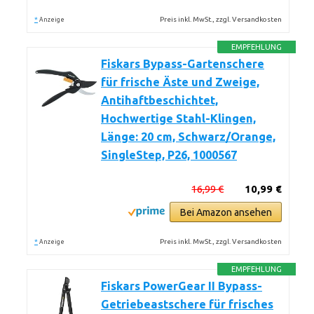
*
Preis inkl. MwSt., zzgl. Versandkosten
Anzeige
EMPFEHLUNG
Fiskars Bypass-Gartenschere
für frische Äste und Zweige,
Antihaftbeschichtet,
Hochwertige Stahl-Klingen,
Länge: 20 cm, Schwarz/Orange,
SingleStep, P26, 1000567
16,99 €
10,99 €
Bei Amazon ansehen
*
Preis inkl. MwSt., zzgl. Versandkosten
Anzeige
EMPFEHLUNG
Fiskars PowerGear II Bypass-
Getriebeastschere für frisches