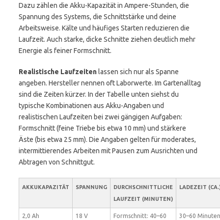
Dazu zählen die Akku-Kapazität in Ampere-Stunden, die
Spannung des Systems, die Schnittstärke und deine
Arbeitsweise. Kälte und häufiges Starten reduzieren die
Laufzeit. Auch starke, dicke Schnitte ziehen deutlich mehr
Energie als feiner Formschnitt.
Realistische Laufzeiten
lassen sich nur als Spanne
angeben. Hersteller nennen oft Laborwerte. Im Gartenalltag
sind die Zeiten kürzer. In der Tabelle unten siehst du
typische Kombinationen aus Akku-Angaben und
realistischen Laufzeiten bei zwei gängigen Aufgaben:
Formschnitt (feine Triebe bis etwa 10 mm) und stärkere
Äste (bis etwa 25 mm). Die Angaben gelten für moderates,
intermittierendes Arbeiten mit Pausen zum Ausrichten und
Abtragen von Schnittgut.
AKKUKAPAZITÄT
SPANNUNG
DURCHSCHNITTLICHE
LADEZEIT (CA.
LAUFZEIT (MINUTEN)
2,0 Ah
18 V
Formschnitt: 40–60
30–60 Minute