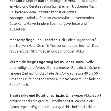
Kontakte sauber halten.
Reinige die Anschlusskontakte
an Akku und Gerät regelmäßig mit einem trockenen Tuch.
Bei hartnäckigem Schmutz kannst du etwas
Isopropylalkohol auf einem Wattestäbchen verwenden.
Gute Kontakte verhindern Spannungsverluste und
Aussetzer.
Messertpflege und Schärfen.
Halte die Klingen scharf
und frei von Harz. Scharfe Messer schneiden leichter. Das
reduziert den Strombedarf und schont den Akku.
Vermeide lange Lagerung bei 0% oder 100%.
Volle
oder völlig leere Akkus altern schneller. Falls du die Schere
längere Zeit nicht nutzt, lade den Akku auf etwa 40 bis 60
Prozent. Prüfe den Ladestand alle paar Monate und lade bei
Bedarf nach.
Ersatzakku und Rotationsprinzip.
Ein zweiter Akku ist oft
praktischer als die größte Einzelkapazität. Wechsle die
Akkus regelmäßig in der Nutzung. Achte bei Ersatzakkus