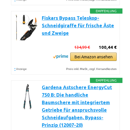
EMPFEHLUNG
Fiskars Bypass Teleskop-
Schneidgiraffe für frische Äste
und Zweige
134,99 €
100,44 €
Bei Amazon ansehen
*
Preis inkl. MwSt., zzgl. Versandkosten
Anzeige
EMPFEHLUNG
Gardena Astschere EnergyCut
750 B: Die handliche
Baumschere mit integriertem
Getriebe für anspruchsvolle
Schneidaufgaben, Bypass-
Prinzip (12007-20)