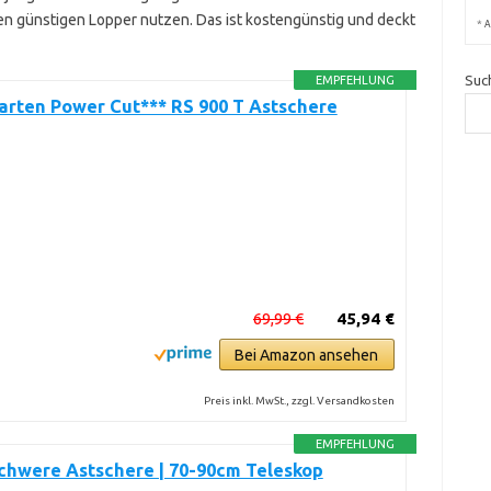
en günstigen Lopper nutzen. Das ist kostengünstig und deckt
*
A
Suc
EMPFEHLUNG
rten Power Cut*** RS 900 T Astschere
69,99 €
45,94 €
Bei Amazon ansehen
Preis inkl. MwSt., zzgl. Versandkosten
EMPFEHLUNG
chwere Astschere | 70-90cm Teleskop