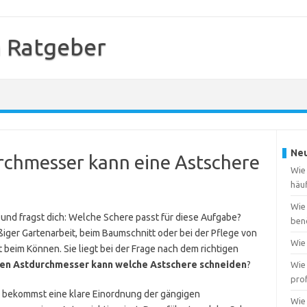
 Ratgeber
Neu
rchmesser kann eine Astschere
Wie
häu
Wie
n und fragst dich: Welche Schere passt für diese Aufgabe?
ben
ßiger Gartenarbeit, beim Baumschnitt oder bei der Pflege von
Wie 
 beim Können. Sie liegt bei der Frage nach dem richtigen
en Astdurchmesser kann welche Astschere schneiden
?
Wie 
pro
u bekommst eine klare Einordnung der gängigen
Wie