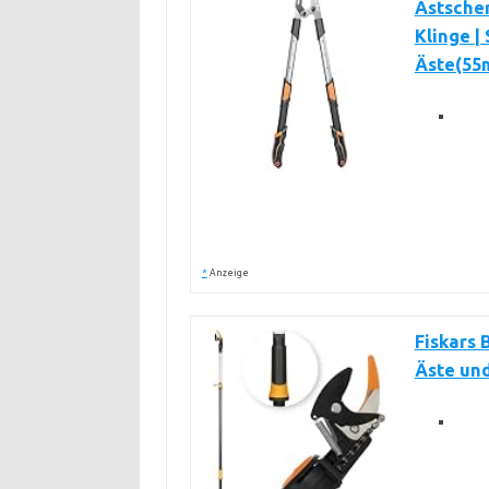
Astscher
Klinge |
Äste(55m
*
Anzeige
Fiskars 
Äste un