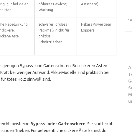
tig; gut bei vielen
höheres Gewicht;
Astschere)
hnitten
Wartung
*
A
he Hebelwirkung;
schwerer; großes
Fiskars PowerGear
r dickere,
Packmaß; nicht für
Loppers
ockene Äste
präzise
Schnittflächen
n genügen Bypass- und Gartenscheren. Bei dickeren Ästen
A
Kraft bei weniger Aufwand. Akku-Modelle sind praktisch bei
T
ür totes Holz sinnvoll sind.
G
S
M
u
reicht meist eine
Bypass- oder Gartenschere
. Sie sind leicht
 jungen Trieben. Für gelegentliche dickere Äste kannst du