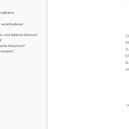
rialhärte
e verschiedener
ss- und Amboss-Scheren?
G
l?
M
ische Astschere?
A
chneiden?
K
B
e
*
A