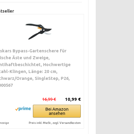
tseller
iskars Bypass-Gartenschere für
rische Äste und Zweige,
ntihaftbeschichtet, Hochwertige
tahl-Klingen, Länge: 20 cm,
chwarz/Orange, SingleStep, P26,
000567
16,99 €
10,99 €
Bei Amazon
ansehen
Preis inkl. MwSt., zzgl. Versandkosten
nzeige