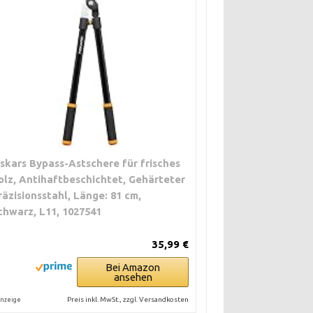
iskars Bypass-Astschere für frisches
olz, Antihaftbeschichtet, Gehärteter
räzisionsstahl, Länge: 81 cm,
chwarz, L11, 1027541
35,99 €
Bei Amazon
ansehen
Preis inkl. MwSt., zzgl. Versandkosten
nzeige