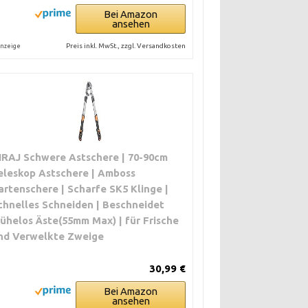
Bei Amazon
ansehen
Preis inkl. MwSt., zzgl. Versandkosten
nzeige
IRAJ Schwere Astschere | 70-90cm
eleskop Astschere | Amboss
artenschere | Scharfe SK5 Klinge |
chnelles Schneiden | Beschneidet
ühelos Äste(55mm Max) | für Frische
nd Verwelkte Zweige
30,99 €
Bei Amazon
ansehen