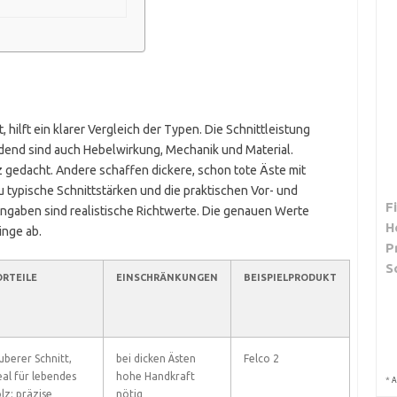
 hilft ein klarer Vergleich der Typen. Die Schnittleistung
idend sind auch Hebelwirkung, Mechanik und Material.
gedacht. Andere schaffen dickere, schon tote Äste mit
u typische Schnittstärken und die praktischen Vor- und
F
ngaben sind realistische Richtwerte. Die genauen Werte
H
nge ab.
P
S
RTEILE
EINSCHRÄNKUNGEN
BEISPIELPRODUKT
uberer Schnitt,
bei dicken Ästen
Felco 2
eal für lebendes
hohe Handkraft
*
A
lz; präzise
nötig