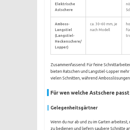
Elektrische
nö
Astschere
Sc
Amboss-
ca. 30–60 mm, je
ho
Langstiel
nach Modell
fü
(Langstiel-
tr
Heckenschere/
Lopper)
Zusammenfassend: Für feine Schnittarbeite
bieten Ratschen und Langstiel-Lopper mehr 
vielen Schnitten, während Ambosslösungen f
Für wen welche Astschere passt
Gelegenheitsgärtner
Wenn du nur ab und zu im Garten arbeitest, 
zu bedienen und liefern saubere Schnitte an