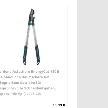
ardena Astschere EnergyCut 750 B:
ie handliche Baumschere mit
ntegriertem Getriebe für
nspruchsvolle Schneidaufgaben,
ypass-Prinzip (12007-20)
35,99 €