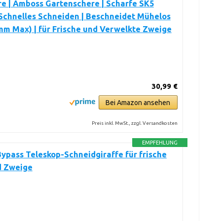
e | Amboss Gartenschere | Scharfe SK5
 Schnelles Schneiden | Beschneidet Mühelos
m Max) | für Frische und Verwelkte Zweige
30,99 €
Bei Amazon ansehen
Preis inkl. MwSt., zzgl. Versandkosten
EMPFEHLUNG
Bypass Teleskop-Schneidgiraffe für frische
d Zweige