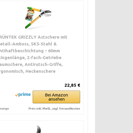
RÜNTEK GRIZZLY Astschere mit
etall-Amboss, SK5-Stahl &
ntihaftbeschichtung – 60mm
lingenlänge, 2-fach-Getriebe
aumschere, Antirutsch-Griffe,
rgonomisch, Heckenschere
22,85 €
Bei Amazon
ansehen
Preis inkl. MwSt., zzgl. Versandkosten
nzeige