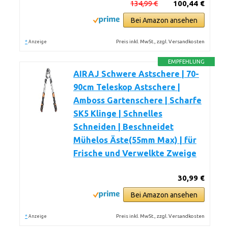
134,99 €
100,44 €
Bei Amazon ansehen
*
Preis inkl. MwSt., zzgl. Versandkosten
Anzeige
EMPFEHLUNG
AIRAJ Schwere Astschere | 70-
90cm Teleskop Astschere |
Amboss Gartenschere | Scharfe
SK5 Klinge | Schnelles
Schneiden | Beschneidet
Mühelos Äste(55mm Max) | für
Frische und Verwelkte Zweige
30,99 €
Bei Amazon ansehen
*
Preis inkl. MwSt., zzgl. Versandkosten
Anzeige