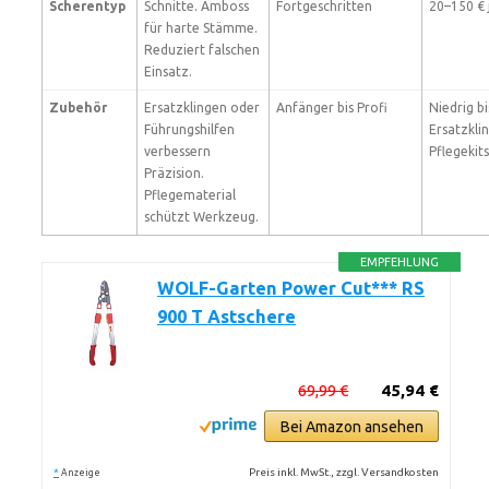
Scherentyp
Schnitte. Amboss
Fortgeschritten
20–150 € 
für harte Stämme.
Reduziert falschen
Einsatz.
Zubehör
Ersatzklingen oder
Anfänger bis Profi
Niedrig bi
Führungshilfen
Ersatzkli
verbessern
Pflegekit
Präzision.
Pflegematerial
schützt Werkzeug.
EMPFEHLUNG
WOLF-Garten Power Cut*** RS
900 T Astschere
69,99 €
45,94 €
Bei Amazon ansehen
*
Preis inkl. MwSt., zzgl. Versandkosten
Anzeige