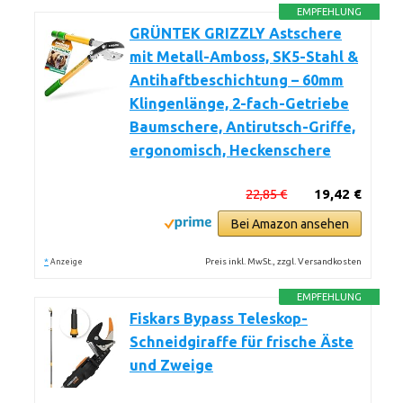
EMPFEHLUNG
GRÜNTEK GRIZZLY Astschere
mit Metall-Amboss, SK5-Stahl &
Antihaftbeschichtung – 60mm
Klingenlänge, 2-fach-Getriebe
Baumschere, Antirutsch-Griffe,
ergonomisch, Heckenschere
22,85 €
19,42 €
Bei Amazon ansehen
*
Preis inkl. MwSt., zzgl. Versandkosten
Anzeige
EMPFEHLUNG
Fiskars Bypass Teleskop-
Schneidgiraffe für frische Äste
und Zweige