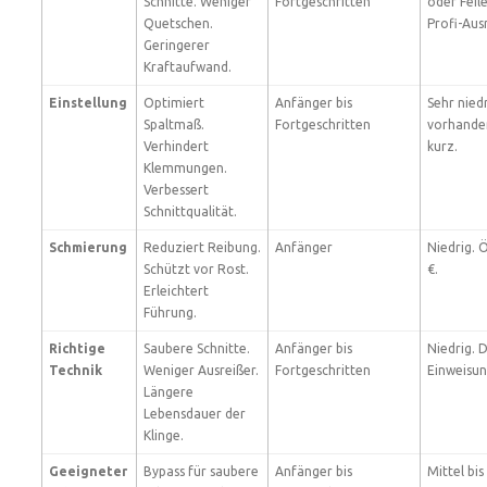
Schnitte. Weniger
Fortgeschritten
oder Feile
Quetschen.
Profi-Aus
Geringerer
Kraftaufwand.
Einstellung
Optimiert
Anfänger bis
Sehr nied
Spaltmaß.
Fortgeschritten
vorhande
Verhindert
kurz.
Klemmungen.
Verbessert
Schnittqualität.
Schmierung
Reduziert Reibung.
Anfänger
Niedrig. 
Schützt vor Rost.
€.
Erleichtert
Führung.
Richtige
Saubere Schnitte.
Anfänger bis
Niedrig. 
Technik
Weniger Ausreißer.
Fortgeschritten
Einweisun
Längere
Lebensdauer der
Klinge.
Geeigneter
Bypass für saubere
Anfänger bis
Mittel bi