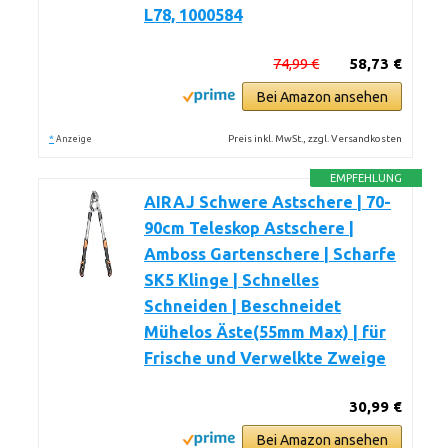
L78, 1000584
74,99 €
58,73 €
Bei Amazon ansehen
*
Preis inkl. MwSt., zzgl. Versandkosten
Anzeige
EMPFEHLUNG
AIRAJ Schwere Astschere | 70-
90cm Teleskop Astschere |
Amboss Gartenschere | Scharfe
SK5 Klinge | Schnelles
Schneiden | Beschneidet
Mühelos Äste(55mm Max) | für
Frische und Verwelkte Zweige
30,99 €
Bei Amazon ansehen