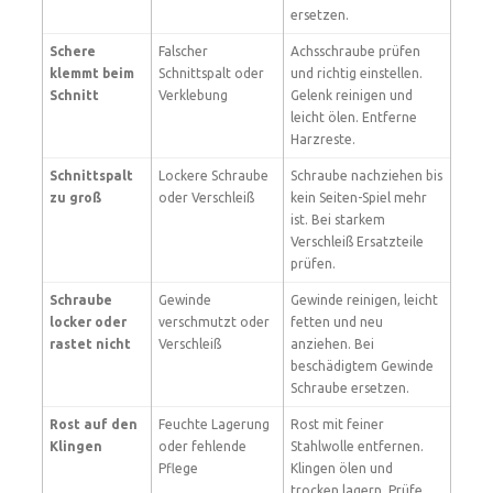
ersetzen.
Schere
Falscher
Achsschraube prüfen
klemmt beim
Schnittspalt oder
und richtig einstellen.
Schnitt
Verklebung
Gelenk reinigen und
leicht ölen. Entferne
Harzreste.
Schnittspalt
Lockere Schraube
Schraube nachziehen bis
zu groß
oder Verschleiß
kein Seiten-Spiel mehr
ist. Bei starkem
Verschleiß Ersatzteile
prüfen.
Schraube
Gewinde
Gewinde reinigen, leicht
locker oder
verschmutzt oder
fetten und neu
rastet nicht
Verschleiß
anziehen. Bei
beschädigtem Gewinde
Schraube ersetzen.
Rost auf den
Feuchte Lagerung
Rost mit feiner
Klingen
oder fehlende
Stahlwolle entfernen.
Pflege
Klingen ölen und
trocken lagern. Prüfe