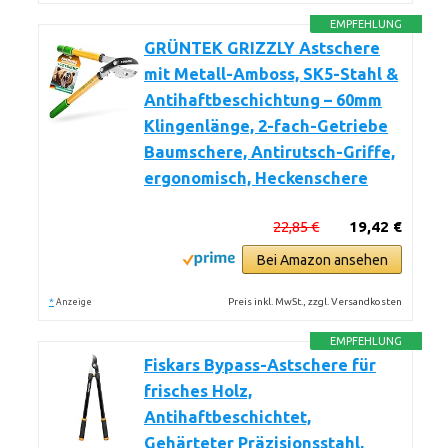
EMPFEHLUNG
GRÜNTEK GRIZZLY Astschere
mit Metall-Amboss, SK5-Stahl &
Antihaftbeschichtung – 60mm
Klingenlänge, 2-fach-Getriebe
Baumschere, Antirutsch-Griffe,
ergonomisch, Heckenschere
22,85 €
19,42 €
Bei Amazon ansehen
*
Preis inkl. MwSt., zzgl. Versandkosten
Anzeige
EMPFEHLUNG
Fiskars Bypass-Astschere für
frisches Holz,
Antihaftbeschichtet,
Gehärteter Präzisionsstahl,