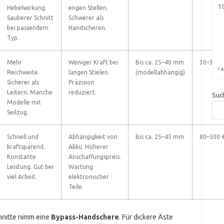
1
Hebelwirkung.
engen Stellen.
Sauberer Schnitt
Schwerer als
bei passendem
Handscheren.
Typ.
Mehr
Weniger Kraft bei
Bis ca. 25–40 mm
30–300 
*
A
Reichweite.
langen Stielen.
(modellabhängig)
Sicherer als
Präzision
Leitern. Manche
reduziert.
Suc
Modelle mit
Seilzug.
Schnell und
Abhängigkeit von
Bis ca. 25–45 mm
80–500 
kraftsparend.
Akku. Höherer
Konstante
Anschaffungspreis.
Leistung. Gut bei
Wartung
viel Arbeit.
elektronischer
Teile.
hnitte nimm eine
Bypass-Handschere
. Für dickere Äste