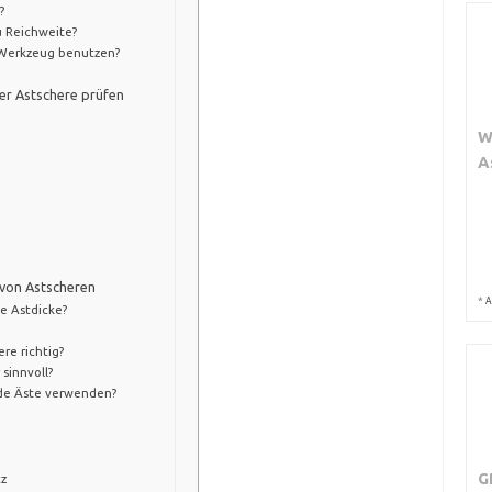
?
u Reichweite?
 Werkzeug benutzen?
er Astschere prüfen
W
A
 von Astscheren
*
A
e Astdicke?
ere richtig?
sinnvoll?
nde Äste verwenden?
G
tz