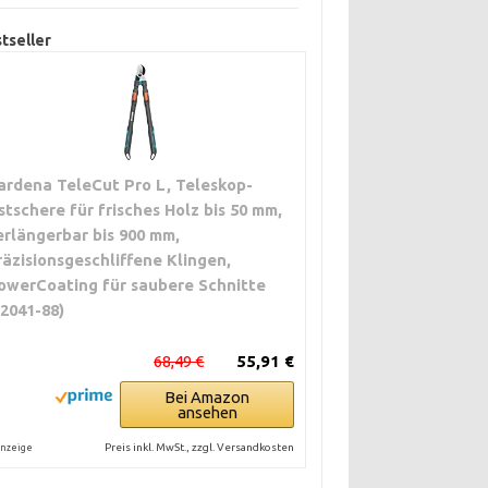
tseller
ardena TeleCut Pro L, Teleskop-
stschere für frisches Holz bis 50 mm,
erlängerbar bis 900 mm,
räzisionsgeschliffene Klingen,
owerCoating für saubere Schnitte
12041-88)
68,49 €
55,91 €
Bei Amazon
ansehen
Preis inkl. MwSt., zzgl. Versandkosten
nzeige