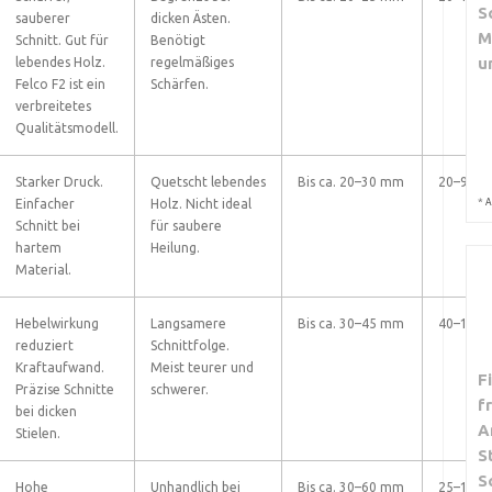
S
sauberer
dicken Ästen.
M
Schnitt. Gut für
Benötigt
u
lebendes Holz.
regelmäßiges
Felco F2 ist ein
Schärfen.
verbreitetes
Qualitätsmodell.
Starker Druck.
Quetscht lebendes
Bis ca. 20–30 mm
20–90 €
*
Einfacher
Holz. Nicht ideal
A
Schnitt bei
für saubere
hartem
Heilung.
Material.
Hebelwirkung
Langsamere
Bis ca. 30–45 mm
40–150 
reduziert
Schnittfolge.
Kraftaufwand.
Meist teurer und
F
Präzise Schnitte
schwerer.
f
bei dicken
A
Stielen.
S
S
Hohe
Unhandlich bei
Bis ca. 30–60 mm
25–120 