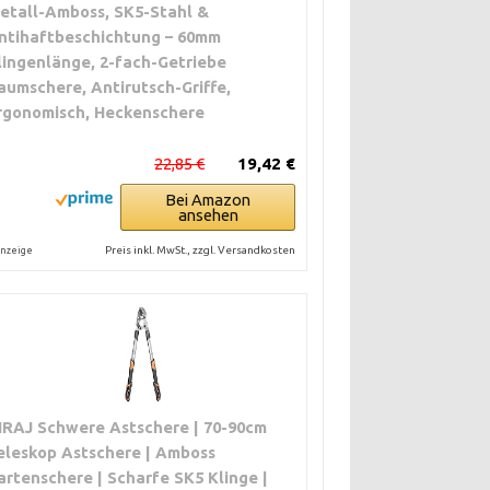
etall-Amboss, SK5-Stahl &
ntihaftbeschichtung – 60mm
lingenlänge, 2-fach-Getriebe
aumschere, Antirutsch-Griffe,
rgonomisch, Heckenschere
22,85 €
19,42 €
Bei Amazon
ansehen
Preis inkl. MwSt., zzgl. Versandkosten
nzeige
IRAJ Schwere Astschere | 70-90cm
ÄTZUNG
eleskop Astschere | Amboss
artenschere | Scharfe SK5 Klinge |
€