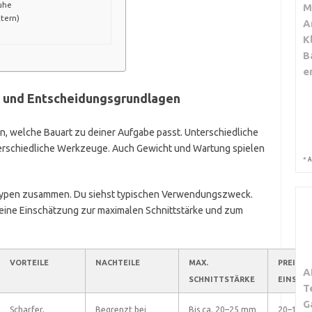
huhe
M
ttern)
A
K
B
e
n und Entscheidungsgrundlagen
sen, welche Bauart zu deiner Aufgabe passt. Unterschiedliche
erschiedliche Werkzeuge. Auch Gewicht und Wartung spielen
*
A
n Typen zusammen. Du siehst typischen Verwendungszweck.
 eine Einschätzung zur maximalen Schnittstärke und zum
VORTEILE
NACHTEILE
MAX.
PREIS-
A
SCHNITTSTÄRKE
EINSCH
T
G
Scharfer,
Begrenzt bei
Bis ca. 20–25 mm
20–120 