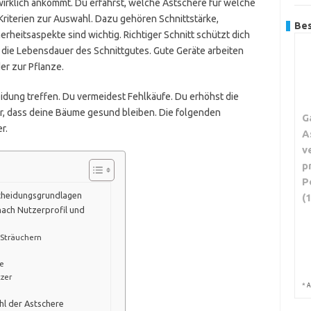
s wirklich ankommt. Du erfährst, welche Astschere für welche
 Kriterien zur Auswahl. Dazu gehören Schnittstärke,
Bes
rheitsaspekte sind wichtig. Richtiger Schnitt schützt dich
die Lebensdauer des Schnittgutes. Gute Geräte arbeiten
er zur Pflanze.
idung treffen. Du vermeidest Fehlkäufe. Du erhöhst die
für, dass deine Bäume gesund bleiben. Die folgenden
G
r.
A
v
p
P
scheidungsgrundlagen
(
nach Nutzerprofil und
 Sträuchern
me
tzer
*
A
hl der Astschere