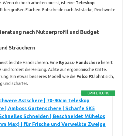
e
. Wenn du hoch arbeiten musst, ist eine
Teleskop-
ft bei großen Flächen. Entscheide nach Aststärke, Reichweite
Beratung nach Nutzerprofil und Budget
und Sträuchern
eist leichte Handscheren. Eine
Bypass-Handschere
liefert
lz und fördert die Heilung. Achte auf ergonomische Griffe.
ffung. Ein etwas besseres Modell wie die
Felco F2
lohnt sich,
g und schärfer.
EMPFEHLUNG
chwere Astschere | 70-90cm Teleskop
e | Amboss Gartenschere | Scharfe SK5
 Schnelles Schneiden | Beschneidet Mühelos
m Max) | für Frische und Verwelkte Zweige