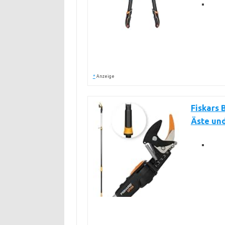
*
Anzeige
Fiskars 
Äste un