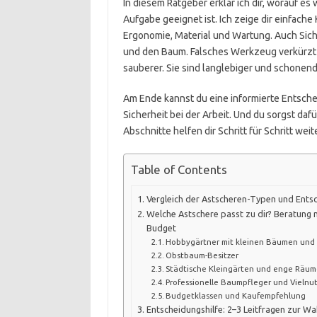
In diesem Ratgeber erklär ich dir, worauf e
Aufgabe geeignet ist. Ich zeige dir einfache
Ergonomie, Material und Wartung. Auch Siche
und den Baum. Falsches Werkzeug verkürzt 
sauberer. Sie sind langlebiger und schonend
Am Ende kannst du eine informierte Entsche
Sicherheit bei der Arbeit. Und du sorgst da
Abschnitte helfen dir Schritt für Schritt weite
Table of Contents
Vergleich der Astscheren-Typen und Ent
Welche Astschere passt zu dir? Beratung 
Budget
Hobbygärtner mit kleinen Bäumen und
Obstbaum-Besitzer
Städtische Kleingärten und enge Räu
Professionelle Baumpfleger und Vielnu
Budgetklassen und Kaufempfehlung
Entscheidungshilfe: 2–3 Leitfragen zur Wa