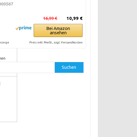
000567
16,99 €
10,99 €
Bei Amazon
ansehen
€
Preis inkl. MwSt., zzgl. Versandkosten
nzeige
hen
Suchen
€