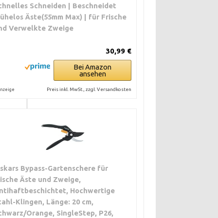
chnelles Schneiden | Beschneidet
ühelos Äste(55mm Max) | für Frische
nd Verwelkte Zweige
30,99 €
Bei Amazon
ansehen
Preis inkl. MwSt., zzgl. Versandkosten
nzeige
€
iskars Bypass-Gartenschere für
rische Äste und Zweige,
ntihaftbeschichtet, Hochwertige
tahl-Klingen, Länge: 20 cm,
chwarz/Orange, SingleStep, P26,
€