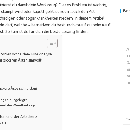
uinierst du damit dein Werkzeug? Dieses Problem ist wichtig,
Bes
l stumpf wird oder kaputt geht, sondern auch den Ast
hädigen oder sogar Krankheiten fördern. In diesem Artikel
 sein darf, welche Alternativen du hast und worauf du beim Kauf
t. So kannst du für dich die beste Lösung finden.
A
fohlen schneiden? Eine Analyse
T
i dickeren Ästen sinnvoll?
G
S
M
u
dickere Äste schneiden?
tungen ausgelegt?
tt und die Wundheilung?
sten und der Astschere
*
A
iden