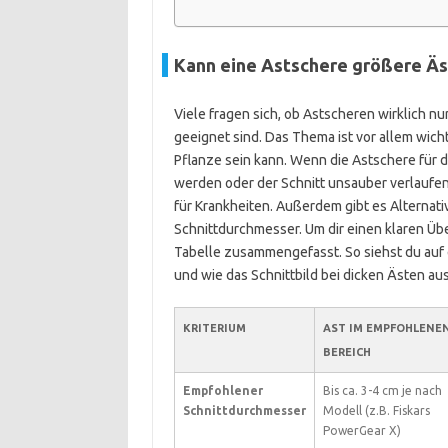
Kann eine Astschere größere Äs
Viele fragen sich, ob Astscheren wirklich 
geeignet sind. Das Thema ist vor allem wicht
Pflanze sein kann. Wenn die Astschere für 
werden oder der Schnitt unsauber verlaufen
für Krankheiten. Außerdem gibt es Alternat
Schnittdurchmesser. Um dir einen klaren Über
Tabelle zusammengefasst. So siehst du auf 
und wie das Schnittbild bei dicken Ästen aus
KRITERIUM
AST IM EMPFOHLENE
BEREICH
Empfohlener
Bis ca. 3-4 cm je nach
Schnittdurchmesser
Modell (z.B. Fiskars
PowerGear X)