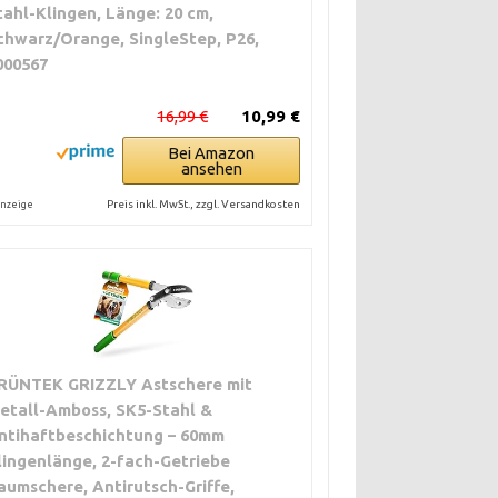
tahl-Klingen, Länge: 20 cm,
chwarz/Orange, SingleStep, P26,
000567
16,99 €
10,99 €
Bei Amazon
ansehen
Preis inkl. MwSt., zzgl. Versandkosten
nzeige
RÜNTEK GRIZZLY Astschere mit
etall-Amboss, SK5-Stahl &
ntihaftbeschichtung – 60mm
lingenlänge, 2-fach-Getriebe
aumschere, Antirutsch-Griffe,