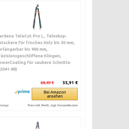
ardena TeleCut Pro L, Teleskop-
stschere für frisches Holz bis 50 mm,
erlängerbar bis 900 mm,
räzisionsgeschliffene Klingen,
owerCoating für saubere Schnitte
12041-88)
68,49 €
55,91 €
Bei Amazon
ansehen
Preis inkl. MwSt., zzgl. Versandkosten
nzeige