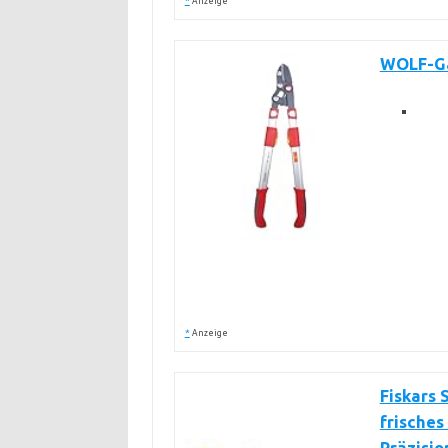
*
Anzeige
WOLF-Ga
*
Anzeige
Fiskars 
frisches