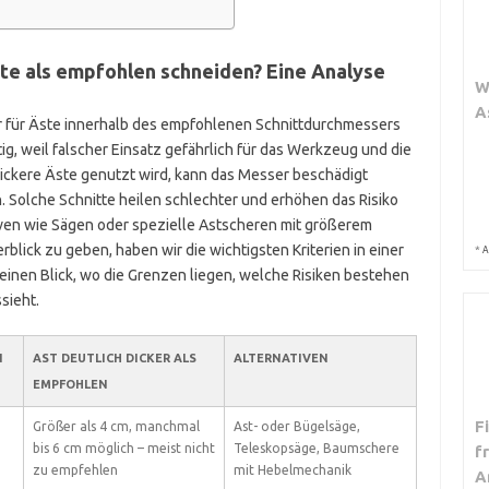
te als empfohlen schneiden? Eine Analyse
W
A
nur für Äste innerhalb des empfohlenen Schnittdurchmessers
ig, weil falscher Einsatz gefährlich für das Werkzeug und die
dickere Äste genutzt wird, kann das Messer beschädigt
. Solche Schnitte heilen schlechter und erhöhen das Risiko
iven wie Sägen oder spezielle Astscheren mit größerem
blick zu geben, haben wir die wichtigsten Kriterien in einer
*
A
einen Blick, wo die Grenzen liegen, welche Risiken bestehen
sieht.
N
AST DEUTLICH DICKER ALS
ALTERNATIVEN
EMPFOHLEN
F
Größer als 4 cm, manchmal
Ast- oder Bügelsäge,
bis 6 cm möglich – meist nicht
Teleskopsäge, Baumschere
f
zu empfehlen
mit Hebelmechanik
A