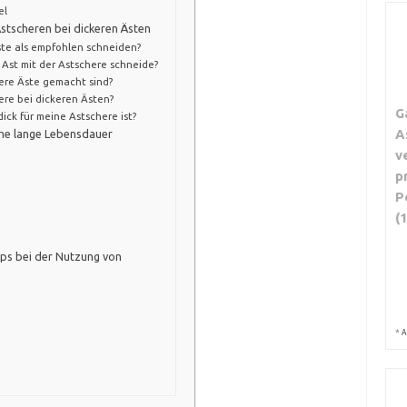
el
Astscheren bei dickeren Ästen
ste als empfohlen schneiden?
 Ast mit der Astschere schneide?
ckere Äste gemacht sind?
ere bei dickeren Ästen?
G
dick für meine Astschere ist?
A
ine lange Lebensdauer
v
p
P
(
pps bei der Nutzung von
*
A