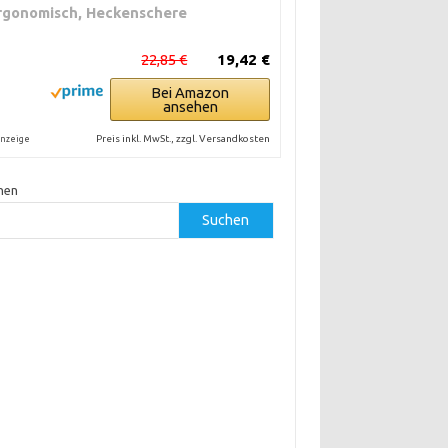
rgonomisch, Heckenschere
22,85 €
19,42 €
Bei Amazon
ansehen
Preis inkl. MwSt., zzgl. Versandkosten
nzeige
hen
Suchen