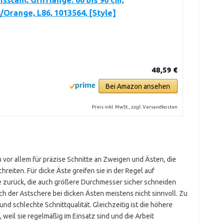
nsstahl, Grifflänge: 66 bis 90 cm,
Orange, L86, 1013564, [Style]
48,59 €
Bei Amazon ansehen
Preis inkl. MwSt., zzgl. Versandkosten
vor allem für präzise Schnitte an Zweigen und Ästen, die
eiten. Für dicke Äste greifen sie in der Regel auf
e zurück, die auch größere Durchmesser sicher schneiden
ch der Astschere bei dicken Ästen meistens nicht sinnvoll. Zu
nd schlechte Schnittqualität. Gleichzeitig ist die höhere
, weil sie regelmäßig im Einsatz sind und die Arbeit