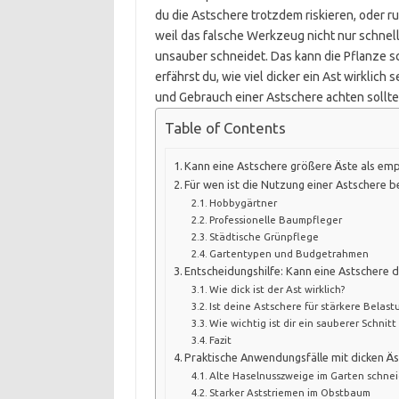
du die Astschere trotzdem riskieren, oder r
weil das falsche Werkzeug nicht nur schnel
unsauber schneidet. Das kann die Pflanze sc
erfährst du, wie viel dicker ein Ast wirklich
und Gebrauch einer Astschere achten solltes
Table of Contents
Kann eine Astschere größere Äste als emp
Für wen ist die Nutzung einer Astschere be
Hobbygärtner
Professionelle Baumpfleger
Städtische Grünpflege
Gartentypen und Budgetrahmen
Entscheidungshilfe: Kann eine Astschere 
Wie dick ist der Ast wirklich?
Ist deine Astschere für stärkere Belas
Wie wichtig ist dir ein sauberer Schni
Fazit
Praktische Anwendungsfälle mit dicken Ä
Alte Haselnusszweige im Garten schne
Starker Aststriemen im Obstbaum