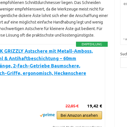
im empfohlenen Schnittdurchmesser liegen. Das Schneiden
e
t weniger empfehlenswert, da die Werkzeuge meist nicht für
gentliche dickere Äste lohnt sich eher die Anschaffung einer
t auf eine möglichst einfache Handhabung legt und wenig
 hochwertigen Astschere für kleinere Äste gut bedient. Für
se Lösung oft die praktischste und kostengünstigste.
*
A
EMPFEHLUNG
 GRIZZLY Astschere mit Metall-Amboss,
Suc
hl & Antihaftbeschichtung – 60mm
länge, 2-fach-Getriebe Baumschere,
ch-Griffe, ergonomisch, Heckenschere
22,85 €
19,42 €
Bei Amazon ansehen