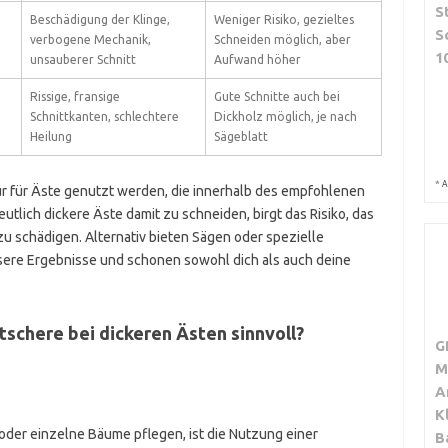
S
Beschädigung der Klinge,
Weniger Risiko, gezieltes
S
verbogene Mechanik,
Schneiden möglich, aber
1
unsauberer Schnitt
Aufwand höher
Rissige, fransige
Gute Schnitte auch bei
Schnittkanten, schlechtere
Dickholz möglich, je nach
Heilung
Sägeblatt
*
A
ur für Äste genutzt werden, die innerhalb des empfohlenen
tlich dickere Äste damit zu schneiden, birgt das Risiko, das
 schädigen. Alternativ bieten Sägen oder spezielle
sere Ergebnisse und schonen sowohl dich als auch deine
tschere bei dickeren Ästen sinnvoll?
G
M
A
K
 oder einzelne Bäume pflegen, ist die Nutzung einer
B