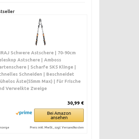
tseller
IRAJ Schwere Astschere | 70-90cm
eleskop Astschere | Amboss
artenschere | Scharfe SK5 Klinge |
chnelles Schneiden | Beschneidet
ühelos Äste(55mm Max) | für Frische
nd Verwelkte Zweige
30,99 €
Bei Amazon
ansehen
Preis inkl. MwSt., zzgl. Versandkosten
nzeige