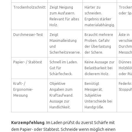
Trockenholzschnitt
Zeigt Neigung
Härter zu
Trocken
zum Ausfasern.
schneiden.
oder Sp
Relevant für altes
Ergebnis stärker
Holz.
materialabhängig.
Durchmesser-Test
Zeigt
Braucht mehrere
Äste in
Maximalleistung
Proben. Gefahr
verschi
und
der Überlastung
Durchm
Sicherheitsreserve.
der Schere.
Messsch
Papier- / Stabtest
Schnell im Laden.
Keine Aussage zur
Dünnes 
Gut für
Belastbarkeit bei
Holzklö
Schärfecheck.
dickerem Holz.
oder Rü
Kraft- /
Objektive
Benötigt
Federkr
Ergonomie-
Angaben zum
Messgerät.
Stoppuh
Messung
Kraftaufwand.
Subjektive
Aussage zur
Unterschiede bei
Handlichkeit.
Handgröße.
Kurzempfehlung
. Im Laden prüfst du zuerst Schärfe mit
dem Papier- oder Stabtest. Schneide wenn möglich einen