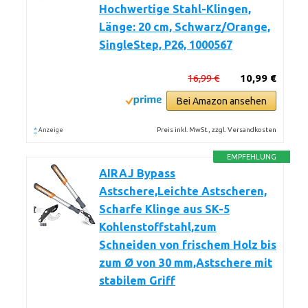
Hochwertige Stahl-Klingen,
Länge: 20 cm, Schwarz/Orange,
SingleStep, P26, 1000567
16,99 €
10,99 €
Bei Amazon ansehen
*
Preis inkl. MwSt., zzgl. Versandkosten
Anzeige
EMPFEHLUNG
AIRAJ Bypass
Astschere,Leichte Astscheren,
Scharfe Klinge aus SK-5
Kohlenstoffstahl,zum
Schneiden von frischem Holz bis
zum Ø von 30 mm,Astschere mit
stabilem Griff