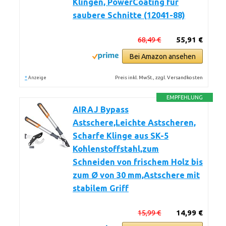
Klingen, PowerCoating für
saubere Schnitte (12041-88)
68,49 €
55,91 €
Bei Amazon ansehen
*
Preis inkl. MwSt., zzgl. Versandkosten
Anzeige
EMPFEHLUNG
AIRAJ Bypass
Astschere,Leichte Astscheren,
Scharfe Klinge aus SK-5
Kohlenstoffstahl,zum
Schneiden von frischem Holz bis
zum Ø von 30 mm,Astschere mit
stabilem Griff
15,99 €
14,99 €