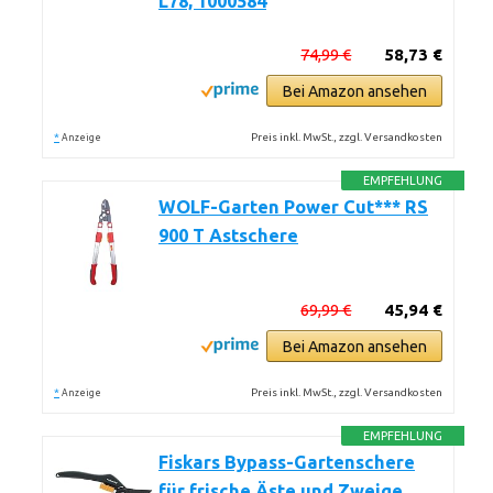
L78, 1000584
74,99 €
58,73 €
Bei Amazon ansehen
*
Preis inkl. MwSt., zzgl. Versandkosten
Anzeige
EMPFEHLUNG
WOLF-Garten Power Cut*** RS
900 T Astschere
69,99 €
45,94 €
Bei Amazon ansehen
*
Preis inkl. MwSt., zzgl. Versandkosten
Anzeige
EMPFEHLUNG
Fiskars Bypass-Gartenschere
für frische Äste und Zweige,