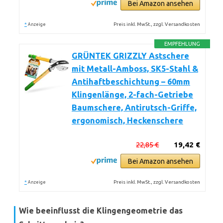
Bei Amazon ansehen
*
Preis inkl. MwSt., zzgl. Versandkosten
Anzeige
EMPFEHLUNG
GRÜNTEK GRIZZLY Astschere
mit Metall-Amboss, SK5-Stahl &
Antihaftbeschichtung – 60mm
Klingenlänge, 2-fach-Getriebe
Baumschere, Antirutsch-Griffe,
ergonomisch, Heckenschere
22,85 €
19,42 €
Bei Amazon ansehen
*
Preis inkl. MwSt., zzgl. Versandkosten
Anzeige
Wie beeinflusst die Klingengeometrie das