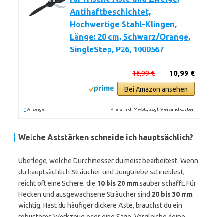
Antihaftbeschichtet,
Hochwertige Stahl-Klingen,
Länge: 20 cm, Schwarz/Orange,
SingleStep, P26, 1000567
16,99 €
10,99 €
Bei Amazon ansehen
*
Preis inkl. MwSt., zzgl. Versandkosten
Anzeige
Welche Aststärken schneide ich hauptsächlich?
Überlege, welche Durchmesser du meist bearbeitest. Wenn
du hauptsächlich Sträucher und Jungtriebe schneidest,
reicht oft eine Schere, die
10 bis 20 mm
sauber schafft. Für
Hecken und ausgewachsene Sträucher sind
20 bis 30 mm
wichtig. Hast du häufiger dickere Äste, brauchst du ein
robusteres Werkzeug oder eine Säge. Vergleiche deine