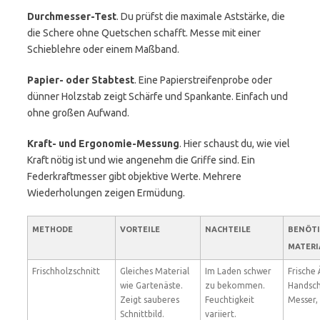
Durchmesser-Test
. Du prüfst die maximale Aststärke, die
die Schere ohne Quetschen schafft. Messe mit einer
Schieblehre oder einem Maßband.
Papier- oder Stabtest
. Eine Papierstreifenprobe oder
dünner Holzstab zeigt Schärfe und Spankante. Einfach und
ohne großen Aufwand.
Kraft- und Ergonomie-Messung
. Hier schaust du, wie viel
Kraft nötig ist und wie angenehm die Griffe sind. Ein
Federkraftmesser gibt objektive Werte. Mehrere
Wiederholungen zeigen Ermüdung.
METHODE
VORTEILE
NACHTEILE
BENÖT
MATERI
Frischholzschnitt
Gleiches Material
Im Laden schwer
Frische 
wie Gartenäste.
zu bekommen.
Handsc
Zeigt sauberes
Feuchtigkeit
Messer,
Schnittbild.
variiert.