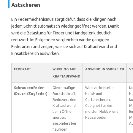
Astscheren
Ein Federmechanismus sorgt dafür, dass die Klingen nach
jedem Schnitt automatisch wieder geöffnet werden. Damit
wird die Belastung für Finger und Handgelenk deutlich
reduziert. Im Folgenden vergleichen wir die gängigen
Federarten und zeigen, wie sie sich auf Kraftaufwand und
Einsatzbereich auswirken.
FEDERART
WIRKUNG AUF
ANWENDUNGSBEREICH
V
KRAFTAUFWAND
Schraubenfeder
Gleichmäßige
Weit verbreitet in
Ko
(Druck-/Zugfeder)
Rückstellkraft.
Hand- und
Ha
Reduziert den
Gartenscheren.
ko
Kraftaufwand
Geeignet für die
Ma
beim Öffnen
meisten Hobby- und
Ei
spürbar.
Hausarbeiten.
M
Besonders bei
Au
häufigen