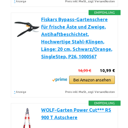
*
Preis inkl. MwSt., zzgl. Versandkosten
Anzeige
EMPFEHLUNG
Fiskars Bypass-Gartenschere
für frische Äste und Zweige,
Antihaftbeschichtet,
Hochwertige Stahl-Klingen,
Länge: 20 cm, Schwarz/Orange,
SingleStep, P26, 1000567
16,99 €
10,99 €
Bei Amazon ansehen
*
Preis inkl. MwSt., zzgl. Versandkosten
Anzeige
EMPFEHLUNG
WOLF-Garten Power Cut*** RS
900 T Astschere