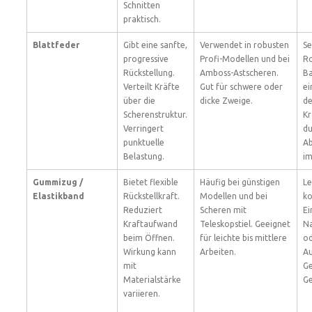
Schnitten
praktisch.
Blattfeder
Gibt eine sanfte,
Verwendet in robusten
Se
progressive
Profi-Modellen und bei
R
Rückstellung.
Amboss-Astscheren.
Ba
Verteilt Kräfte
Gut für schwere oder
ei
über die
dicke Zweige.
de
Scherenstruktur.
Kr
Verringert
du
punktuelle
A
Belastung.
im
Gummizug /
Bietet flexible
Häufig bei günstigen
Le
Elastikband
Rückstellkraft.
Modellen und bei
ko
Reduziert
Scheren mit
Ei
Kraftaufwand
Teleskopstiel. Geeignet
N
beim Öffnen.
für leichte bis mittlere
o
Wirkung kann
Arbeiten.
Au
mit
Ge
Materialstärke
Ge
variieren.