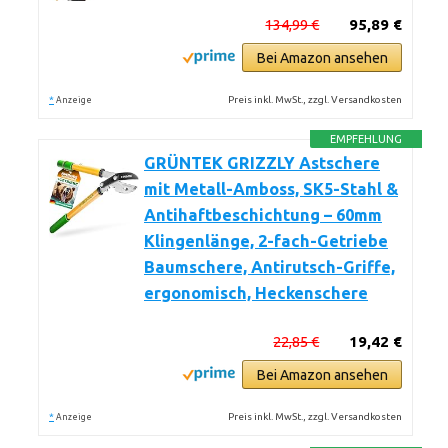
134,99 €
95,89 €
Bei Amazon ansehen
*
Preis inkl. MwSt., zzgl. Versandkosten
Anzeige
EMPFEHLUNG
GRÜNTEK GRIZZLY Astschere
mit Metall-Amboss, SK5-Stahl &
Antihaftbeschichtung – 60mm
Klingenlänge, 2-fach-Getriebe
Baumschere, Antirutsch-Griffe,
ergonomisch, Heckenschere
22,85 €
19,42 €
Bei Amazon ansehen
*
Preis inkl. MwSt., zzgl. Versandkosten
Anzeige