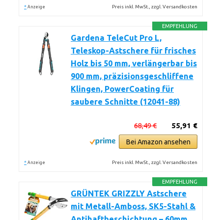
*
Preis inkl. MwSt., zzgl. Versandkosten
Anzeige
EMPFEHLUNG
Gardena TeleCut Pro L,
Teleskop-Astschere für frisches
Holz bis 50 mm, verlängerbar bis
900 mm, präzisionsgeschliffene
Klingen, PowerCoating für
saubere Schnitte (12041-88)
68,49 €
55,91 €
Bei Amazon ansehen
*
Preis inkl. MwSt., zzgl. Versandkosten
Anzeige
EMPFEHLUNG
GRÜNTEK GRIZZLY Astschere
mit Metall-Amboss, SK5-Stahl &
Antihaftbeschichtung – 60mm