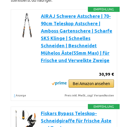
sterilisierst du häufiger.
EMPFEHLUNG
AIRAJ Schwere Astschere | 70-
90cm Teleskop Astschere |
Amboss Gartenschere | Scharfe
SK5 Klinge | Schnelles
Schneiden | Beschneidet
Mühelos Äste(55mm Max) | für
Frische und Verwelkte Zweige
30,99 €
Bei Amazon ansehen
*
Preis inkl. MwSt., zzgl. Versandkosten
Anzeige
EMPFEHLUNG
Fiskars Bypass Teleskop-
Schneidgiraffe für frische Äste