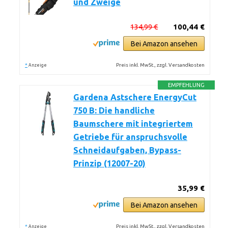
und Zweige
134,99 €
100,44 €
Bei Amazon ansehen
*
Preis inkl. MwSt., zzgl. Versandkosten
Anzeige
EMPFEHLUNG
Gardena Astschere EnergyCut
750 B: Die handliche
Baumschere mit integriertem
Getriebe für anspruchsvolle
Schneidaufgaben, Bypass-
Prinzip (12007-20)
35,99 €
Bei Amazon ansehen
*
Preis inkl. MwSt., zzgl. Versandkosten
Anzeige