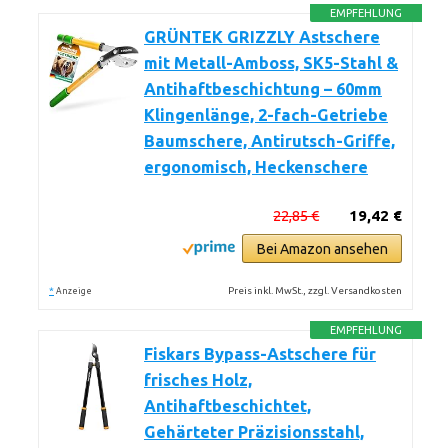
EMPFEHLUNG
GRÜNTEK GRIZZLY Astschere
mit Metall-Amboss, SK5-Stahl &
Antihaftbeschichtung – 60mm
Klingenlänge, 2-fach-Getriebe
Baumschere, Antirutsch-Griffe,
ergonomisch, Heckenschere
22,85 €
19,42 €
Bei Amazon ansehen
*
Preis inkl. MwSt., zzgl. Versandkosten
Anzeige
EMPFEHLUNG
Fiskars Bypass-Astschere für
frisches Holz,
Antihaftbeschichtet,
Gehärteter Präzisionsstahl,