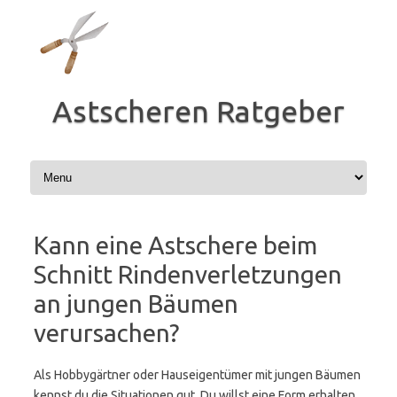
Zum
Inhalt
springen
Astscheren Ratgeber
Kann eine Astschere beim
Schnitt Rindenverletzungen
an jungen Bäumen
verursachen?
Als Hobbygärtner oder Hauseigentümer mit jungen Bäumen
kennst du die Situationen gut. Du willst eine Form erhalten.