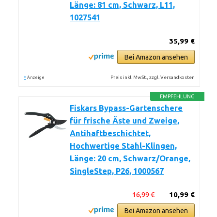
Länge: 81 cm, Schwarz, L11,
1027541
35,99 €
Bei Amazon ansehen
*
Preis inkl. MwSt., zzgl. Versandkosten
Anzeige
EMPFEHLUNG
Fiskars Bypass-Gartenschere
für frische Äste und Zweige,
Antihaftbeschichtet,
Hochwertige Stahl-Klingen,
Länge: 20 cm, Schwarz/Orange,
SingleStep, P26, 1000567
16,99 €
10,99 €
Bei Amazon ansehen